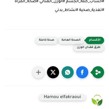
#حساب_كتلة_الجسم #الوزن_المثالي #صحة_المرأة
#تغذية_صحية #نشاط_بدني
الصحة العامة
صحة كاملة
طرق فقدان الوزن
Hamou elfakraoui