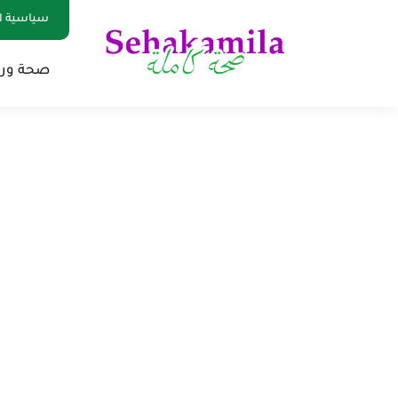
سياسية ا
صحة ور