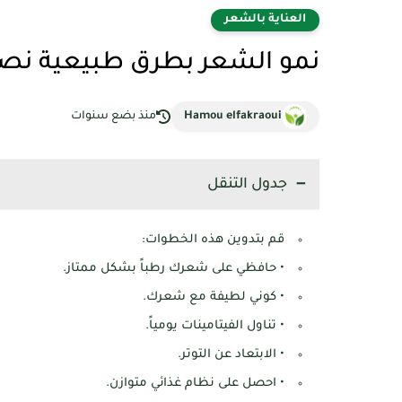
العناية بالشعر
نمو الشعر بطرق طبيعية نصا
Hamou elfakraoui
منذ بضع سنوات
جدول التنقل
قم بتدوين هذه الخطوات:
• حافظي على شعرك رطباً بشكل ممتاز.
• كوني لطيفة مع شعرك.
• تناول الفيتامينات يومياً.
• الابتعاد عن التوتر.
• احصل على نظام غذائي متوازن.