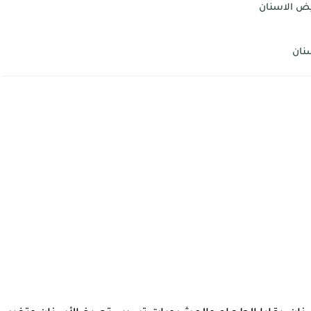
يض الاسنان
نان