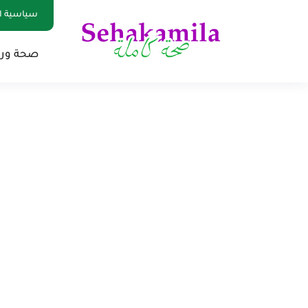
سياسية ا
صحة ور